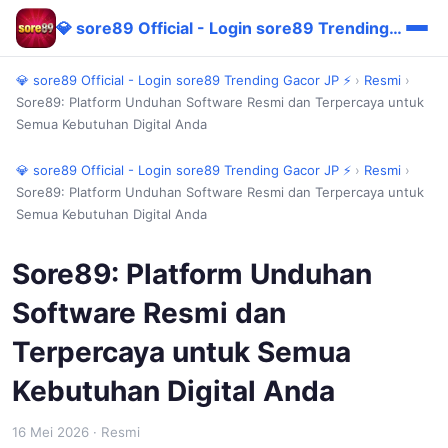
💎 sore89 Official - Login sore89 Trending Gacor JP ⚡
💎 sore89 Official - Login sore89 Trending Gacor JP ⚡
›
Resmi
›
Sore89: Platform Unduhan Software Resmi dan Terpercaya untuk
Semua Kebutuhan Digital Anda
💎 sore89 Official - Login sore89 Trending Gacor JP ⚡
›
Resmi
›
Sore89: Platform Unduhan Software Resmi dan Terpercaya untuk
Semua Kebutuhan Digital Anda
Sore89: Platform Unduhan
Software Resmi dan
Terpercaya untuk Semua
Kebutuhan Digital Anda
16 Mei 2026
· Resmi