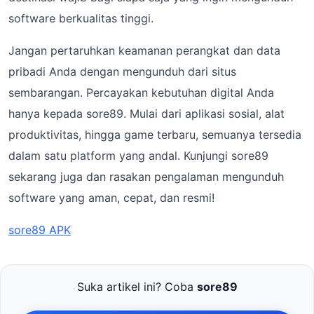
software berkualitas tinggi.
Jangan pertaruhkan keamanan perangkat dan data
pribadi Anda dengan mengunduh dari situs
sembarangan. Percayakan kebutuhan digital Anda
hanya kepada sore89. Mulai dari aplikasi sosial, alat
produktivitas, hingga game terbaru, semuanya tersedia
dalam satu platform yang andal. Kunjungi sore89
sekarang juga dan rasakan pengalaman mengunduh
software yang aman, cepat, dan resmi!
sore89 APK
Suka artikel ini? Coba
sore89