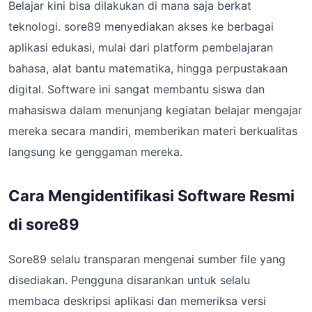
Belajar kini bisa dilakukan di mana saja berkat
teknologi. sore89 menyediakan akses ke berbagai
aplikasi edukasi, mulai dari platform pembelajaran
bahasa, alat bantu matematika, hingga perpustakaan
digital. Software ini sangat membantu siswa dan
mahasiswa dalam menunjang kegiatan belajar mengajar
mereka secara mandiri, memberikan materi berkualitas
langsung ke genggaman mereka.
Cara Mengidentifikasi Software Resmi
di sore89
Sore89 selalu transparan mengenai sumber file yang
disediakan. Pengguna disarankan untuk selalu
membaca deskripsi aplikasi dan memeriksa versi