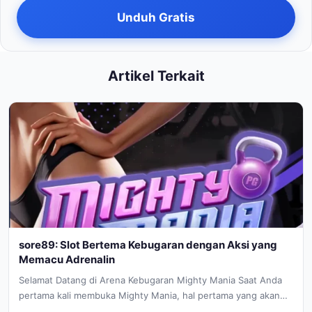
Unduh Gratis
Artikel Terkait
sore89: Slot Bertema Kebugaran dengan Aksi yang
Memacu Adrenalin
Selamat Datang di Arena Kebugaran Mighty Mania Saat Anda
pertama kali membuka Mighty Mania, hal pertama yang akan
menarik perhatian...