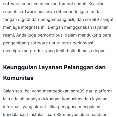
software sebelum menekan tombol unduh. Keaslian
sebuah software biasanya ditandai dengan tanda
tangan digital dari pengembang asli, dan sore89 sangat
menjaga integritas ini. Dengan menggunakan layanan
resmi, Anda juga berkontribusi dalam mendukung para
pengembang software untuk terus berinovasi
menciptakan produk yang lebih baik di masa depan.
Keunggulan Layanan Pelanggan dan
Komunitas
Salah satu hal yang membedakan sore89 dari platform
lain adalah adanya dukungan komunitas dan layanan
informasi yang akurat. Jika pengguna mengalami
kendala saat instalasi, sore89 menyediakan panduan