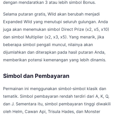
dengan mendaratkan 3 atau lebih simbol Bonus.
Selama putaran gratis, Wild akan berubah menjadi
Expanded Wild yang menutupi seluruh gulungan. Anda
juga akan menemukan simbol Direct Prize (x2, x5, x10)
dan simbol Multiplier (x2, x3, x5). Yang menarik, jika
beberapa simbol pengali muncul, nilainya akan
dijumlahkan dan diterapkan pada hasil putaran Anda,
memberikan potensi kemenangan yang lebih dinamis.
Simbol dan Pembayaran
Permainan ini menggunakan simbol-simbol klasik dan
tematik. Simbol pembayaran rendah terdiri dari A, K, Q,
dan J. Sementara itu, simbol pembayaran tinggi diwakili
oleh Helm, Cawan Api, Trisula Hades, dan Monster