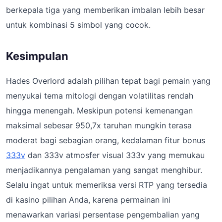
berkepala tiga yang memberikan imbalan lebih besar
untuk kombinasi 5 simbol yang cocok.
Kesimpulan
Hades Overlord adalah pilihan tepat bagi pemain yang
menyukai tema mitologi dengan volatilitas rendah
hingga menengah. Meskipun potensi kemenangan
maksimal sebesar 950,7x taruhan mungkin terasa
moderat bagi sebagian orang, kedalaman fitur bonus
333v
dan 333v atmosfer visual 333v yang memukau
menjadikannya pengalaman yang sangat menghibur.
Selalu ingat untuk memeriksa versi RTP yang tersedia
di kasino pilihan Anda, karena permainan ini
menawarkan variasi persentase pengembalian yang