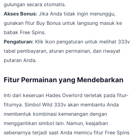
gulungan secara otomatis.
Akses Bonus:
Jika Anda tidak ingin menunggu,
gunakan fitur Buy Bonus untuk langsung masuk ke
babak Free Spins.
Pengaturan:
Klik ikon pengaturan untuk melihat 333v
tabel pembayaran, aturan permainan, dan riwayat
putaran Anda.
Fitur Permainan yang Mendebarkan
Inti dari keseruan Hades Overlord terletak pada fitur-
fiturnya. Simbol Wild 333v akan membantu Anda
membentuk kombinasi kemenangan dengan
menggantikan simbol lain. Namun, keajaiban
sebenarnya terjadi saat Anda memicu fitur Free Spins