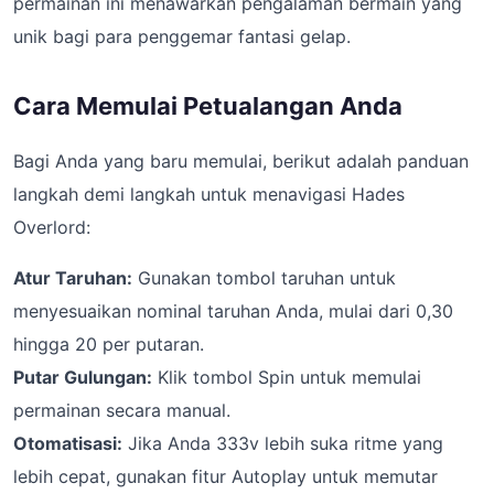
permainan ini menawarkan pengalaman bermain yang
unik bagi para penggemar fantasi gelap.
Cara Memulai Petualangan Anda
Bagi Anda yang baru memulai, berikut adalah panduan
langkah demi langkah untuk menavigasi Hades
Overlord:
Atur Taruhan:
Gunakan tombol taruhan untuk
menyesuaikan nominal taruhan Anda, mulai dari 0,30
hingga 20 per putaran.
Putar Gulungan:
Klik tombol Spin untuk memulai
permainan secara manual.
Otomatisasi:
Jika Anda 333v lebih suka ritme yang
lebih cepat, gunakan fitur Autoplay untuk memutar