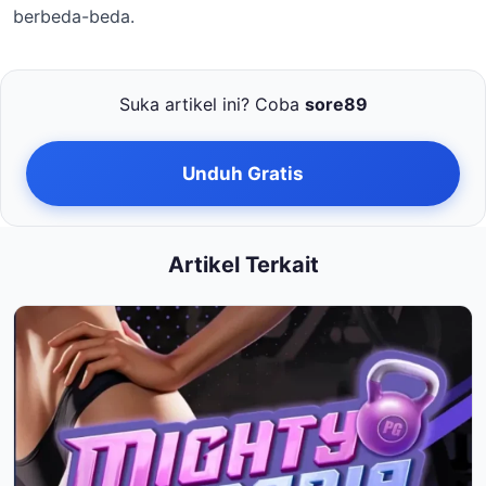
berbeda-beda.
Suka artikel ini? Coba
sore89
Unduh Gratis
Artikel Terkait