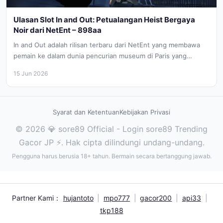
Ulasan Slot In and Out: Petualangan Heist Bergaya
Noir dari NetEnt – 898aa
In and Out adalah rilisan terbaru dari NetEnt yang membawa
pemain ke dalam dunia pencurian museum di Paris yang
penuh...
15 Jun 2026
Syarat dan Ketentuan
Kebijakan Privasi
© 2026 💎 sore89 Official - Login sore89 Trending
Gacor JP ⚡. Hak cipta dilindungi undang-undang.
Pengguna harus berusia 18+ tahun. Bermain secara bertanggung jawab.
Partner Kami：
hujantoto
|
mpo777
|
gacor200
|
api33
|
tkp188