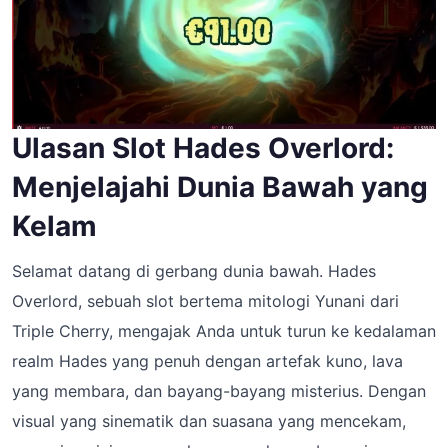
Ulasan Slot Hades Overlord:
Menjelajahi Dunia Bawah yang
Kelam
Selamat datang di gerbang dunia bawah. Hades
Overlord, sebuah slot bertema mitologi Yunani dari
Triple Cherry, mengajak Anda untuk turun ke kedalaman
realm Hades yang penuh dengan artefak kuno, lava
yang membara, dan bayang-bayang misterius. Dengan
visual yang sinematik dan suasana yang mencekam,